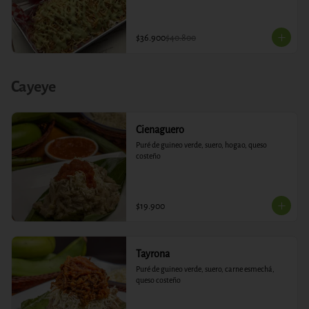
$36.900
$40.800
Cayeye
Cienaguero
Puré de guineo verde, suero, hogao, queso 
costeño
$19.900
Tayrona
Puré de guineo verde, suero, carne esmechá, 
queso costeño