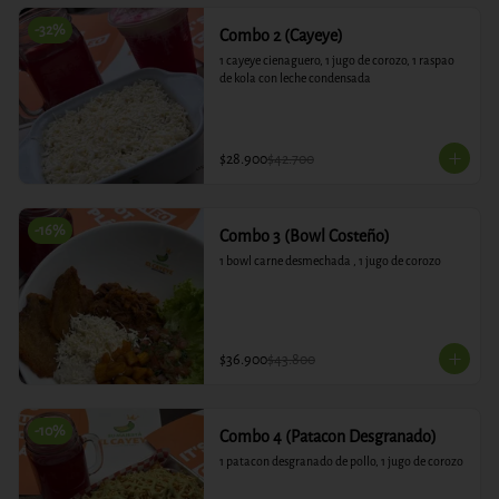
-
32
%
Combo 2 (Cayeye)
1 cayeye cienaguero, 1 jugo de corozo, 1 raspao 
de kola con leche condensada
$28.900
$42.700
-
16
%
Combo 3 (Bowl Costeño)
1 bowl carne desmechada , 1 jugo de corozo
$36.900
$43.800
-
10
%
Combo 4 (Patacon Desgranado)
1 patacon desgranado de pollo, 1 jugo de corozo