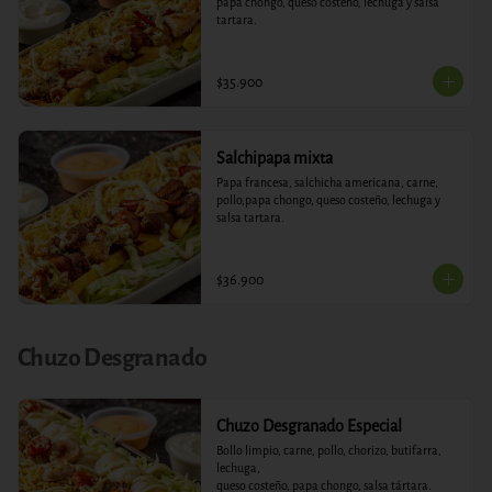
papa chongo, queso costeño, lechuga y salsa 
tartara.
$35.900
Salchipapa mixta
Papa francesa, salchicha americana, carne, 
pollo,papa chongo, queso costeño, lechuga y 
salsa tartara.
$36.900
Chuzo Desgranado
Chuzo Desgranado Especial
Bollo limpio, carne, pollo, chorizo, butifarra, 
lechuga,

queso costeño, papa chongo, salsa tártara.