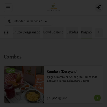
Abrir menu de navegación
Login
¿Dónde quieres pedir?
chipapa
Chuzo Desgranado
Bowl Costeño
Bebidas
Raspao
Combos
-
31
%
Combo 1 (Desayuno)
1 jugo de corozo, huevos al gusto, 1 empanada 
de cayeye. 1 arepa dulce, suero y hogao
$24.900
$35.900