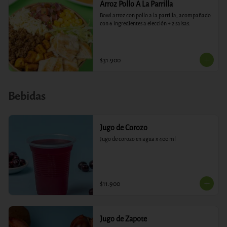
Arroz Pollo A La Parrilla
Bowl arroz con pollo a la parrilla, acompañado 
con 6 ingredientes a elección + 2 salsas.
$31.900
Bebidas
Jugo de Corozo
Jugo de corozo en agua x 400 ml
$11.900
Jugo de Zapote