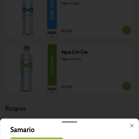
Agua sin gas.
$6.500
Agua Con Gas
Agua con Gas.
$6.500
Raspao
Raspao de Kola
Samario
Raspao de Kola con leche condensada