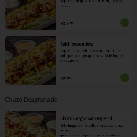
papa chongo, queso costeño, lechuga y salsa 
tartara.
$35.900
Salchipapa mixta
Papa francesa, salchicha americana, carne, 
pollo,papa chongo, queso costeño, lechuga y 
salsa tartara.
$36.900
Chuzo Desgranado
Chuzo Desgranado Especial
Bollo limpio, carne, pollo, chorizo, butifarra, 
lechuga,

queso costeño, papa chongo, salsa tártara.