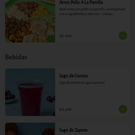
Arroz Pollo A La Parrilla
Bowl arroz con pollo a la parrilla, acompañado 
con 6 ingredientes a elección + 2 salsas.
$31.900
Bebidas
Jugo de Corozo
Jugo de corozo en agua x 400 ml
$11.900
Jugo de Zapote