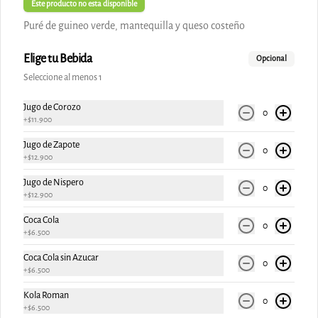
Este producto no esta disponible
Puré de guineo verde, mantequilla y queso costeño
$10.900
Elige tu Bebida
Opcional
Seleccione al menos 1
Jugo de Corozo
0
+
$11.900
Jugo de Zapote
0
+
$12.900
Jugo de Nispero
0
+
$12.900
Coca Cola
0
+
$6.500
Conócenos
Coca Cola sin Azucar
0
Cobertura
+
$6.500
Términos y condiciones
Kola Roman
0
+
$6.500
Política de privacidad