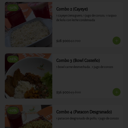
-
32
%
Combo 2 (Cayeye)
1 cayeye cienaguero, 1 jugo de corozo, 1 raspao 
de kola con leche condensada
$28.900
$42.700
-
16
%
Combo 3 (Bowl Costeño)
1 bowl carne desmechada , 1 jugo de corozo
$36.900
$43.800
-
10
%
Combo 4 (Patacon Desgranado)
1 patacon desgranado de pollo, 1 jugo de corozo