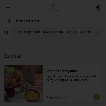
Abrir menu de navegación
Login
¿Dónde quieres pedir?
chipapa
Chuzo Desgranado
Bowl Costeño
Bebidas
Raspao
Combos
-
31
%
Combo 1 (Desayuno)
1 jugo de corozo, huevos al gusto, 1 empanada 
de cayeye. 1 arepa dulce, suero y hogao
$24.900
$35.900