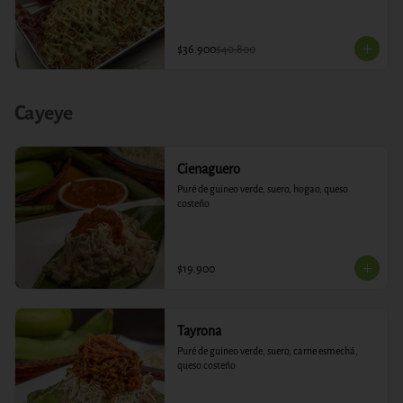
$36.900
$40.800
Cayeye
Cienaguero
Puré de guineo verde, suero, hogao, queso 
costeño
$19.900
Tayrona
Puré de guineo verde, suero, carne esmechá, 
queso costeño