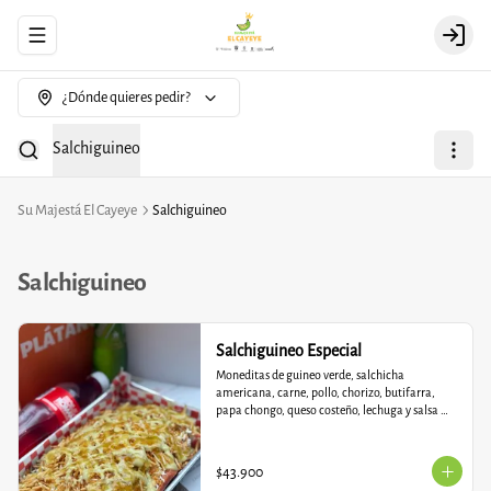
Abrir menu de navegación
Login
¿Dónde quieres pedir?
Salchiguineo
Su Majestá El Cayeye
Salchiguineo
Salchiguineo
Salchiguineo Especial
Moneditas de guineo verde, salchicha 
americana, carne, pollo, chorizo, butifarra, 
papa chongo, queso costeño, lechuga y salsa 
tartara.
$43.900