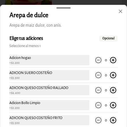
Arepa de dulce
$10.900
Arepa de maiz dulce, con anís.
Elige tus adiciones
Opcional
Seleccione al menos 1
Adicion hogao
0
+
$2.200
ADICION SUERO COSTEÑO
0
+
$3.300
ADICION QUESO COSTEÑO RALLADO
0
+
$4.400
Conócenos
Adicion Bollo Limpio
0
Cobertura
+
$2.200
Términos y condiciones
ADICION QUESO COSTEÑO FRITO
0
+
$5.500
Política de privacidad