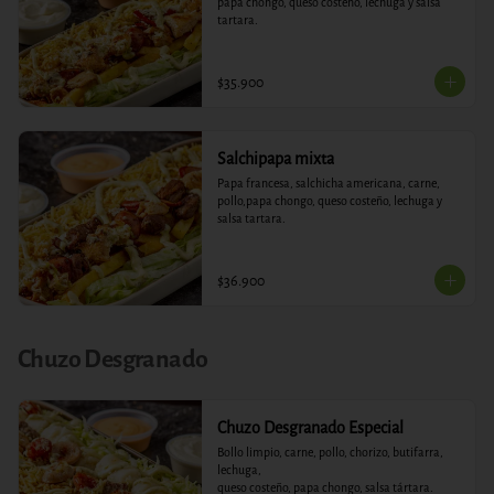
papa chongo, queso costeño, lechuga y salsa 
tartara.
$35.900
Salchipapa mixta
Papa francesa, salchicha americana, carne, 
pollo,papa chongo, queso costeño, lechuga y 
salsa tartara.
$36.900
Chuzo Desgranado
Chuzo Desgranado Especial
Bollo limpio, carne, pollo, chorizo, butifarra, 
lechuga,

queso costeño, papa chongo, salsa tártara.