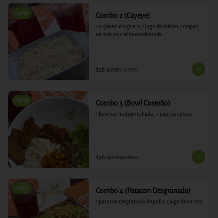
-
32
%
Combo 2 (Cayeye)
1 cayeye cienaguero, 1 jugo de corozo, 1 raspao 
de kola con leche condensada
$28.900
$42.700
-
16
%
Combo 3 (Bowl Costeño)
1 bowl carne desmechada , 1 jugo de corozo
$36.900
$43.800
-
10
%
Combo 4 (Patacon Desgranado)
1 patacon desgranado de pollo, 1 jugo de corozo