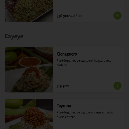
$36.900
$40.800
Cayeye
Cienaguero
Puré de guineo verde, suero, hogao, queso 
costeño
$19.900
Tayrona
Puré de guineo verde, suero, carne esmechá, 
queso costeño