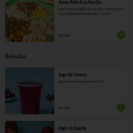
Arroz Pollo A La Parrilla
Bowl arroz con pollo a la parrilla, acompañado 
con 6 ingredientes a elección + 2 salsas.
$31.900
Bebidas
Jugo de Corozo
Jugo de corozo en agua x 400 ml
$11.900
Jugo de Zapote