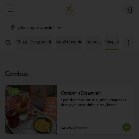
Abrir menu de navegación
Login
¿Dónde quieres pedir?
chipapa
Chuzo Desgranado
Bowl Costeño
Bebidas
Raspao
Combos
-
31
%
Combo 1 (Desayuno)
1 jugo de corozo, huevos al gusto, 1 empanada 
de cayeye. 1 arepa dulce, suero y hogao
$24.900
$35.900